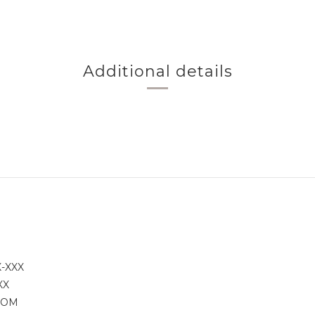
Additional details
X-XXX
XX
.COM