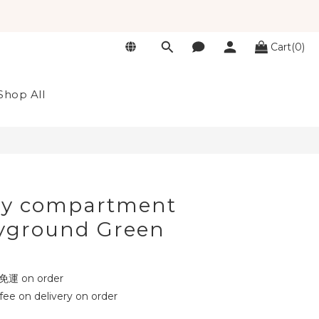
Cart(0)
BUY NOW
Shop All
ay compartment
yground Green
 on order
fee on delivery on order