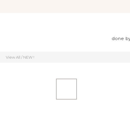
done b
View All
/
NEW !