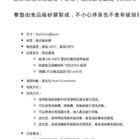
餐盤由食品級矽膠製成，不小心摔落也不會有破損
尺寸：15x11
cmx高4cm
材質：食品級
矽膠
耐熱溫度：最低-40°C、最高230°C
品質安全：
商品通過
歐洲 EN 14372 嬰幼兒餐具標準檢測
歐盟食品接觸材料 1935/2004 檢測
德國LFGB食品認證 §30 and 31
適用年齡：新生兒 from 0 months.
包裝方式：
清洗方式：
使用軟海綿搭配中性清潔劑以溫水進行清洗。
可以使用洗碗機、烘碗機、蒸氣鍋進行清洗消毒。
可以將沸水煮滾關火後，放入產品進行消毒。
請注意，長時間使用紫外線消毒，會造成矽膠老化變質。
請注意，勿使用鋼刷等粗糙的清潔用具，會造成矽膠表面刮痕。
注意事項：