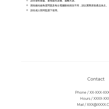
請存放乾燥處、避免陽光直曬、遠離火源。
因拍攝光線角度問題及每台電腦顯色情況不同，請
以實際原裝產品為主。
請在成人陪同監護下使用
。
Contact
Phone / XX-XXX-XX
Hours / XXXX-XX
Mail / XXX@XXXX