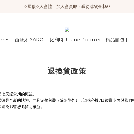
✧星啟✧入會禮｜加入會員即可獲得購物金$50
er
西班牙 SARO
比利時 Jeune Premier｜精品書包｜
退換貨政策
起七天鑑賞期的權益。
必須是全新的狀態、而且完整包裝（除附則外），
請務必於7日鑑賞期內與我們
項避免影響您退貨之權益。