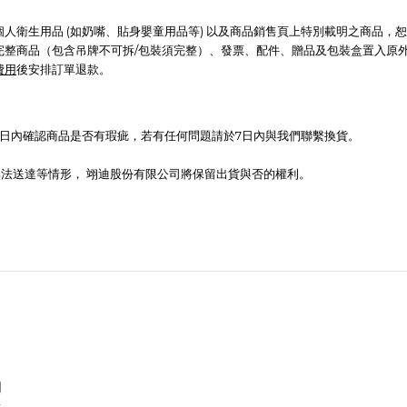
人衛生用品 (如奶嘴、貼身嬰童用品等) 以及商品銷售頁上特別載明之商品，
完整商品（包含吊牌不可拆/包裝須完整）、發票、配件、贈品及包裝盒置入原
費用
後安排訂單退款。
日內確認商品是否有瑕疵，若有任何問題請於7日內與我們聯繫
換貨。
法送達等情形， 翊迪股份有限公司將保留出貨與否的權利。
司