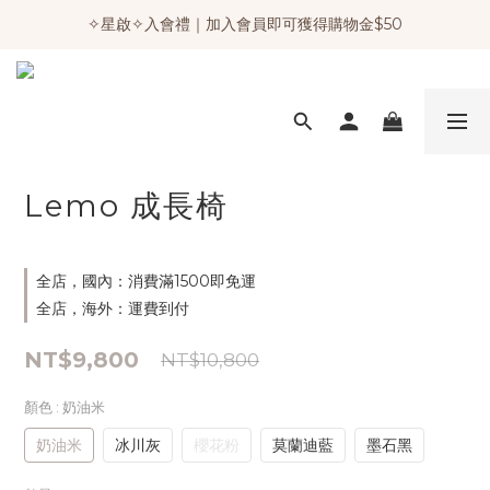
✧星啟✧入會禮｜加入會員即可獲得購物金$50
Lemo 成長椅
全店，國內：消費滿1500即免運
全店，海外：運費到付
NT$9,800
NT$10,800
顏色
: 奶油米
奶油米
冰川灰
櫻花粉
莫蘭迪藍
墨石黑