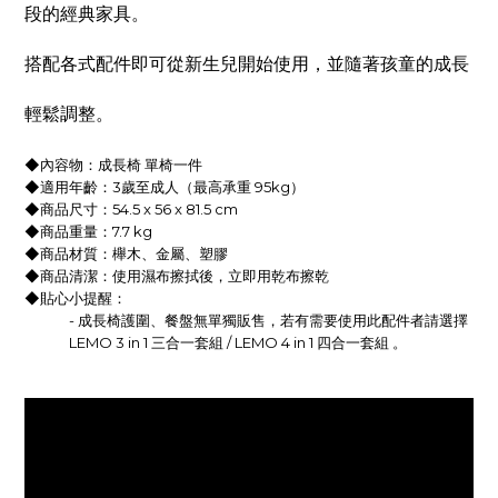
段的經典家具。
搭配各式配件即可從新生兒開始使用，並隨著孩童的成長
輕鬆調整。
◆
內容物：成長椅 單椅一件
◆
適用年齡：3歲至成人（最高承重 95kg）
◆
商品尺寸：54.5 x 56 x 81.5 cm
◆
商品重量：7.7 kg
◆
商品材質：櫸木、金屬、塑膠
◆
商品清潔：使用濕布擦拭後，立即用乾布擦乾
◆
貼心小提醒：
- 成長椅護圍、餐盤無單獨販售，若有需要使用此配件者請選擇
LEMO 3 in 1 三合一套組 / LEMO 4 in 1 四合一套組 。