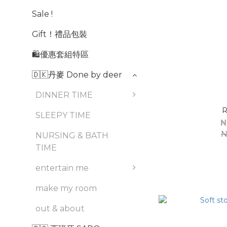
Sale !
Gift！禮品包裝
🛍️優惠套組特區
🇩🇰丹麥 Done by deer
DINNER TIME
R
SLEEPY TIME
N
N
NURSING & BATH
TIME
entertain me
make my room
out & about