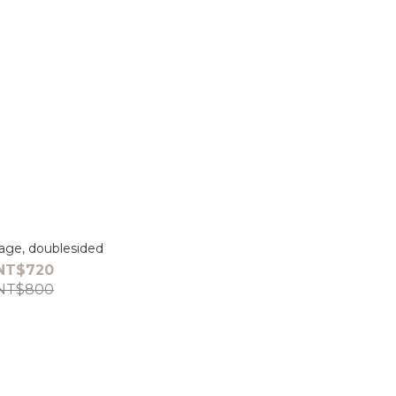
rage, doublesided
NT$720
NT$800