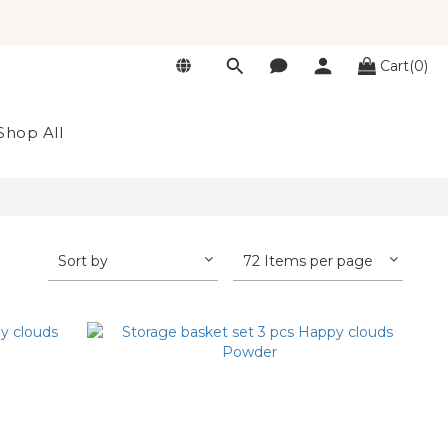
Cart(0)
Shop All
Sort by
72 Items per page