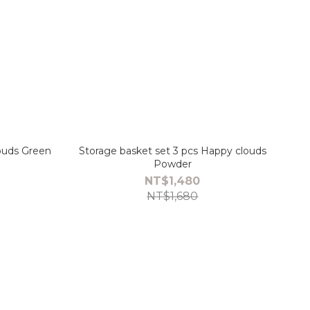
ouds Green
Storage basket set 3 pcs Happy clouds
Powder
NT$1,480
NT$1,680