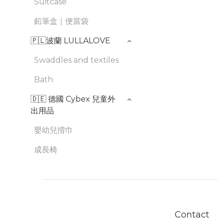
Suitcase
鉛筆盒｜便當袋
🇵🇱波蘭 LULLALOVE
Swaddles and textiles
Bath
🇩🇪 德國 Cybex 兒童外
出用品
嬰幼兒揹巾
成長椅
Contact