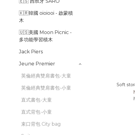
🇪🇸 西班牙 SARO
🇰🇷韓國 oioiooi - 啟蒙積
木
🇺🇸美國 Moon Picnic -
多功能學習積木
Jack Piers
Jeune Premier
英倫經典雙肩書包-大童
Soft sto
英倫經典雙肩書包-小童
直式書包-大童
直式背包-小童
束口背包 City bag