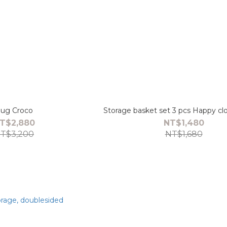
ug Croco
Storage basket set 3 pcs Happy cl
T$2,880
NT$1,480
T$3,200
NT$1,680