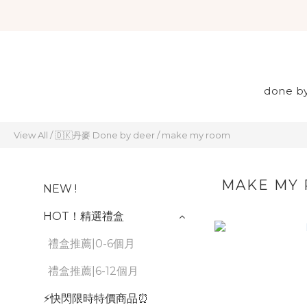
done b
View All
/
🇩🇰丹麥 Done by deer
/
make my room
MAKE MY
NEW !
HOT！精選禮盒
禮盒推薦|0-6個月
禮盒推薦|6-12個月
⚡️快閃限時特價商品⏰