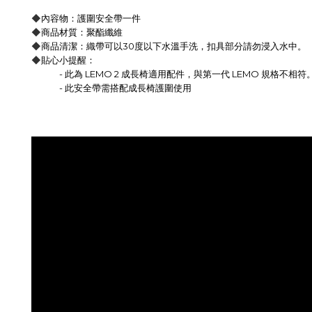
◆
內容物：護圍安全帶一件
◆
商品材質：聚酯纖維
◆
商品清潔：織帶可以
30度以下水溫手洗，扣具部分請勿浸入水中。
◆
貼心小提醒：
- 此為 LEMO 2 成長椅適用配件，與第一代 LEMO 規格不相符
- 此安全帶需搭配成長椅護圍使用