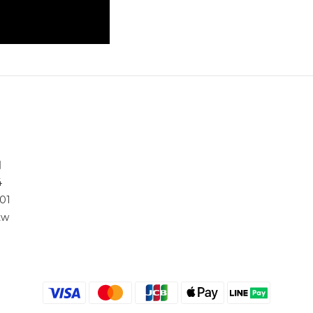
司
4
01
tw