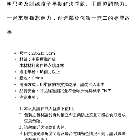
輯思考及訓練孩子早期解決問題、手眼協調能力。
一起來發揮想像力，創造屬於你獨一無二的專屬故
事！
尺寸：29x21x1.5cm
材質
：中密度纖維板
木材材料來自於永續森林
適用年齡：18個月以上
產地：China
清洗方式：
用柔軟的布擦拭乾淨。請勿浸入水中
品質安全：
商品
經過測試並符合歐洲玩具標準 EN 71
注意事項：
本玩具請在成人監護下使用。
包裝之包材請於拆封後立即丟棄防止孩童可能吞食或造成
窒息危險。
請勿靠近火源防止火烤。
因拍攝光線角度問題及每台電腦顯色情況不同，請
以實際
原裝產品為主。