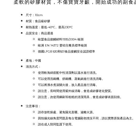
柔軟的矽膠材質，不傷寶寶牙齦，開始成功的副食
尺寸：
10cm
材質：食品級
矽膠
耐熱溫度：最低-40°C、最高230°C
品質安全：
商品通過
歐盟食品接觸材料1935/2004 檢測
歐洲 EN 14372 嬰幼兒餐具標準檢測
德國
LFGB §30和§31食品接觸安全認證標準
產地：中國
清洗方式：
使用軟海綿搭配中性清潔劑以溫水進行清洗。
可以使用洗碗機、烘碗機、蒸氣鍋進行清洗消毒。
可以將沸水煮滾關火後，放入產品進行消毒。
請注意，長時間使用紫外線消毒，會造成矽膠老化變質。
請注意，勿使用鋼刷等粗糙的清潔用具，會造成矽膠表面刮痕。
注意事項：
請存放乾燥處、避免陽光直曬、遠離火源。
因拍攝光線角度問題及每台電腦顯色情況不同，請
以實際原裝產品為主。
請在成人陪同監護下使用
。