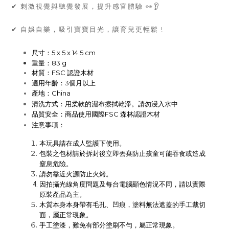
✔ 刺激視覺與聽覺發展，提升感官體驗 👀👂
✔ 自娛自樂，吸引寶寶目光，讓育兒更輕鬆 !
尺寸：5 x 5 x 14.5 cm
重量：83 g
材質
：FSC 認證木材
適用年齡：3個月以上
產地：China
清洗方式：
用柔軟的濕布擦拭乾淨。請勿浸入水中
品質安全：
商品
使用國際FSC 森林認證木材
注意事項：
本玩具請在成人監護下使用。
包裝之包材請於拆封後立即丟棄防止孩童可能吞食或造成
窒息危險。
請勿靠近火源防止火烤。
因拍攝光線角度問題及每台電腦顯色情況不同，請
以實際
原裝產品為主。
木質本身本身帶有毛孔、凹痕，塗料無法遮蓋的手工裁切
面，屬正常現象。
手工塗漆，難免有部分塗刷不勻，屬正常現象。