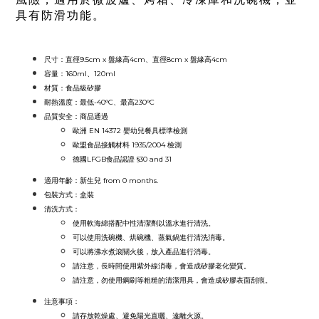
具有防滑功能。
尺寸：直徑
9.5cm x 盤緣高4cm、直徑8cm x 盤緣高4cm
容量：160ml、120ml
材質：食品級
矽膠
耐熱溫度：最低-40°C、最高230°C
品質安全：
商品通過
歐洲 EN 14372 嬰幼兒餐具標準檢測
歐盟食品接觸材料 1935/2004 檢測
德國LFGB食品認證 §30 and 31
適用年齡：新生兒 from 0 months.
包裝方式：
盒裝
清洗方式：
使用軟海綿搭配中性清潔劑以溫水進行清洗。
可以使用洗碗機、烘碗機、蒸氣鍋進行清洗消毒。
可以將沸水煮滾關火後，放入產品進行消毒。
請注意，長時間使用紫外線消毒，會造成矽膠老化變質。
請注意，勿使用鋼刷等粗糙的清潔用具，會造成矽膠表面刮痕。
注意事項：
請存放乾燥處、避免陽光直曬、遠離火源。