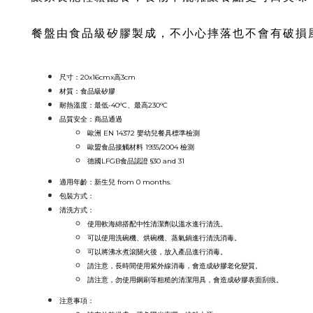
餐盤由食品級矽膠製成，不小心摔落也不會有破損
尺寸：20x16
cmx高3cm
材質：食品級
矽膠
耐熱溫度：最低-40°C、最高230°C
品質安全：
商品通過
歐洲 EN 14372 嬰幼兒餐具標準檢測
歐盟食品接觸材料 1935/2004 檢測
德國LFGB食品認證 §30 and 31
適用年齡：新生兒 from 0 months.
包裝方式：
清洗方式：
使用軟海綿搭配中性清潔劑以溫水進行清洗。
可以使用洗碗機、烘碗機、蒸氣鍋進行清洗消毒。
可以將沸水煮滾關火後，放入產品進行消毒。
請注意，長時間使用紫外線消毒，會造成矽膠老化變質。
請注意，勿使用鋼刷等粗糙的清潔用具，會造成矽膠表面刮痕。
注意事項：