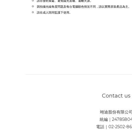
請存放乾燥處、避免陽光直曬、遠離火源。
因拍攝光線角度問題及每台電腦顯色情況不同，請
以實際原裝產品為主。
請在成人陪同監護下使用
。
Contact us
翊迪股份有限公
統編｜2478580
電話｜02-2502-86